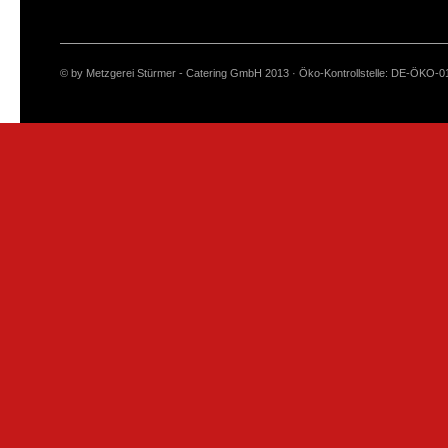
© by Metzgerei Stürmer - Catering GmbH 2013 · Öko-Kontrollstelle: DE-ÖKO-0