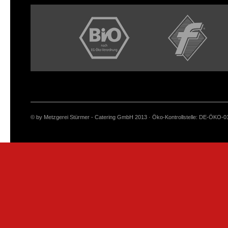
© by Metzgerei Stürmer - Catering GmbH 2013 · Öko-Kontrollstelle: DE-ÖKO-0