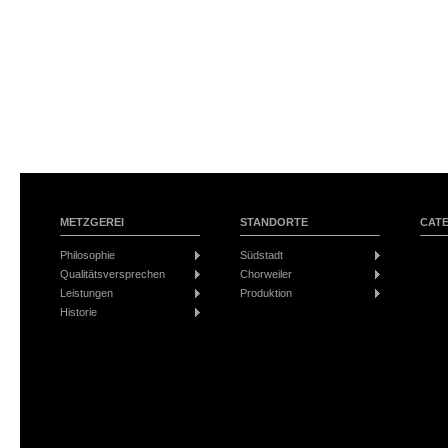
METZGEREI
STANDORTE
CAT
Philosophie
Südstadt
Qualitätsversprechen
Chorweiler
Leistungen
Produktion
Historie